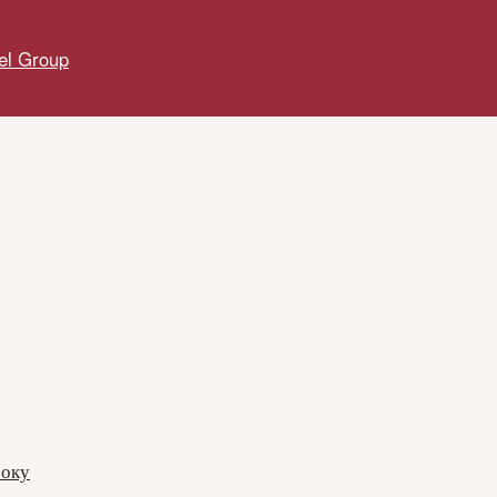
el Group
року