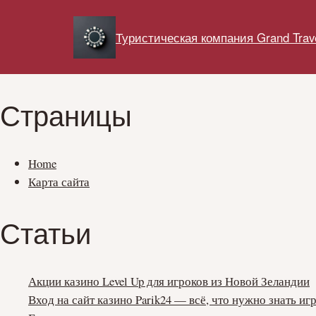
Перейти
к
Туристическая компания Grand Trav
содержимому
Страницы
Home
Карта сайта
Статьи
Акции казино Level Up для игроков из Новой Зеландии
Вход на сайт казино Parik24 — всё, что нужно знать иг