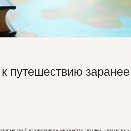
 к путешествию заранее
который требует внимания к множеству деталей. Независимо о