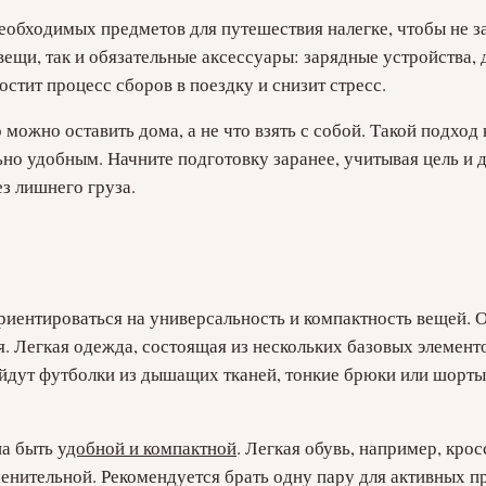
еобходимых предметов для путешествия налегке, чтобы не з
вещи, так и обязательные аксессуары: зарядные устройства, 
стит процесс сборов в поездку и снизит стресс.
 можно оставить дома, а не что взять с собой. Такой подхо
но удобным. Начните подготовку заранее, учитывая цель и д
з лишнего груза.
иентироваться на универсальность и компактность вещей. 
я. Легкая одежда, состоящая из нескольких базовых элемент
йдут футболки из дышащих тканей, тонкие брюки или шорты,
на быть
удобной и компактной
. Легкая обувь, например, кро
менительной. Рекомендуется брать одну пару для активных п