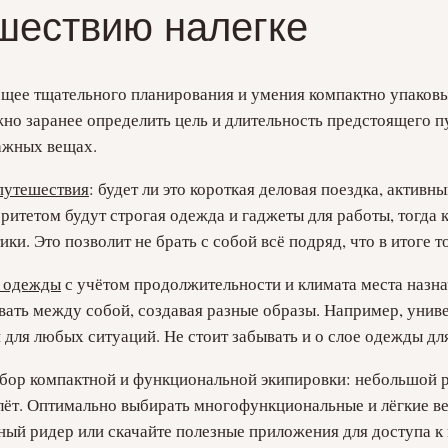
ешествию налегке
ющее тщательного планирования и умения компактно упаков
но заранее определить цель и длительность предстоящего 
важных вещах.
путешествия
: будет ли это короткая деловая поездка, актив
оритетом будут строгая одежда и гаджеты для работы, тогда 
. Это позволит не брать с собой всё подряд, что в итоге т
й одежды
с учётом продолжительности и климата места назна
ть между собой, создавая разные образы. Например, универ
и для любых ситуаций. Не стоит забывать и о слое одежды д
бор компактной и функциональной экипировки: небольшой р
ёт. Оптимально выбирать многофункциональные и лёгкие вещ
нный ридер или скачайте полезные приложения для доступа 