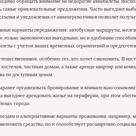
ходимо обращать внимание на недорогие авиабилеты. Воспо
ь самые привлекательные предложения. Часто выгоднее выби
ссылки и уведомления от авиаперевозчиков позволит получат
ивные варианты передвижения: автобусные маршруты, желе
не только экономически выгодными, но и удобными способам
илеты с учетом ваших временных ограничений и предпочтений
ешественников, особенно тех, кто хочет сэкономить. В нас
остелам, частным домам, а также аренде квартир или комнат
ва по доступным ценам.
аранее организовать бронирование и внимательно ознакомит
а выгоднее арендовать жилье на периферии, при этом обеспе
йонах города.
оездки и альтернативные варианты проживания, например, к
экономить средства, но и способствует расширению социальн