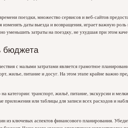
ремени поездки, множество сервисов и веб-сайтов предоста
я изменять даты выезда и возвращения, играет важную роль
о уменьшить затраты на поездку, не ухудшая при этом качес
ь бюджета
шествия с малыми затратами является грамотное планирован
орт, жилье, питание и досуг. На этом этапе крайне важно п
 на категории: транспорт, жильё, питание, экскурсии и мел
ые приложения или таблицы для записи всех расходов и наб
ин из ключевых аспектов финансового планирования. Убеди
в бюджет. Чаще всего именно оперативная корректировка по