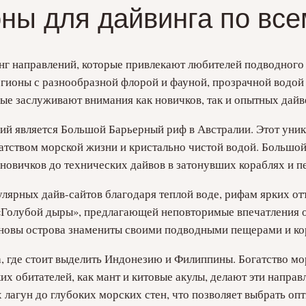
ны для дайвинга по все
г направлений, которые привлекают любителей подводного п
егионы с разнообразной флорой и фауной, прозрачной вод
рые заслуживают внимания как новичков, так и опытных дайв
ий является Большой Барьерный риф в Австралии. Этот ун
атством морской жизни и кристально чистой водой. Большо
новичков до технических дайвов в затонувших кораблях и п
улярных дайв-сайтов благодаря теплой воде, рифам ярких от
 «Голубой дыры», предлагающей неповторимые впечатления о
ановы острова знамениты своими подводными пещерами и к
, где стоит выделить Индонезию и Филиппины. Богатство м
их обитателей, как мант и китовые акулы, делают эти напра
лагун до глубоких морских стен, что позволяет выбрать оп