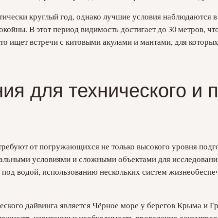
тически круглый год, однако лучшие условия наблюдаются в 
окойны. В этот период видимость достигает до 30 метров, чт
кто ищет встречи с китовыми акулами и мантами, для которы
ия для технического и 
требуют от погружающихся не только высокого уровня подго
альными условиями и сложными объектами для исследовани
 под водой, использованию нескольких систем жизнеобеспе
еского дайвинга является Чёрное море у берегов Крыма и Г
сложность навигации и необходимость проведения декомпрес