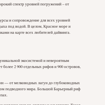
ирокий спектр уровней погружений – от
курсы и сопровождение для всех уровней
ыха под водой. В целом, Красное море и
ками на карте всех любителей дайвинга.
 уникальной экосистемой и невероятным
 более 2 900 отдельных рифов и 900 островов,
бин — от мелководных лагун до глубоководных
твом подводного мира. Большой Барьерный риф
пах.
как морские коньки, мурены и осьминоги. Такая