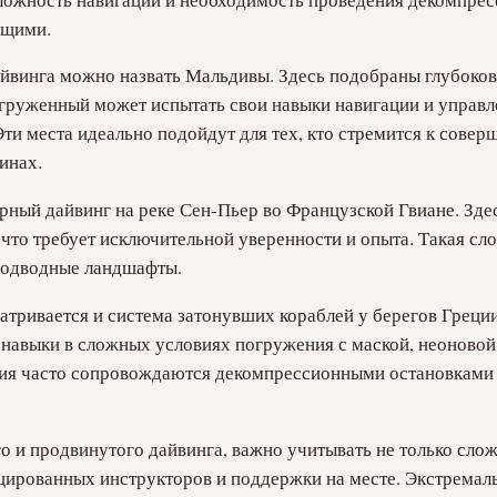
ющими.
йвинга можно назвать Мальдивы. Здесь подобраны глубоко
груженный может испытать свои навыки навигации и управл
ти места идеально подойдут для тех, кто стремится к сове
инах.
ный дайвинг на реке Сен-Пьер во Французской Гвиане. Зде
что требует исключительной уверенности и опыта. Такая сл
 подводные ландшафты.
атривается и система затонувших кораблей у берегов Греции,
навыки в сложных условиях погружения с маской, неоновой
ния часто сопровождаются декомпрессионными остановками 
 и продвинутого дайвинга, важно учитывать не только слож
ицированных инструкторов и поддержки на месте. Экстремал