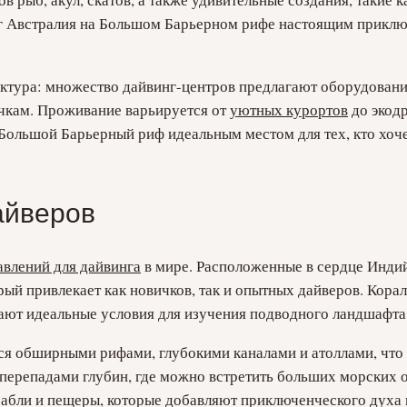
нг Австралия на Большом Барьерном рифе настоящим приклю
ктура: множество дайвинг-центров предлагают оборудование
чкам. Проживание варьируется от
уютных курортов
до экод
т Большой Барьерный риф идеальным местом для тех, кто хоче
айверов
влений для дайвинга
в мире. Расположенные в сердце Индийс
й привлекает как новичков, так и опытных дайверов. Кора
дают идеальные условия для изучения подводного ландшафта
 обширными рифами, глубокими каналами и атоллами, что о
ерепадами глубин, где можно встретить больших морских об
рабли и пещеры, которые добавляют приключенческого духа