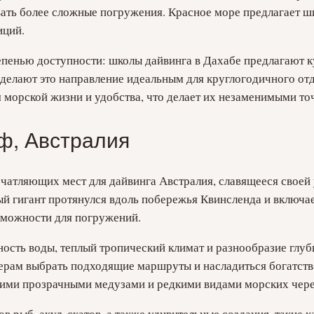
вать более сложные погружения. Красное море предлагает ш
иций.
тепенью доступности: школы дайвинга в Дахабе предлагают 
делают это направление идеальным для круглогодичного отд
 морской жизни и удобства, что делает их незаменимыми точ
ф, Австралия
атляющих мест для дайвинга Австралия, славящееся своей
 гигант протянулся вдоль побережья Квинсленда и включает
зможности для погружений.
ность воды, теплый тропический климат и разнообразие глу
верам выбрать подходящие маршруты и насладиться богатс
чими прозрачными медузами и редкими видами морских чере
в рыб, акул, скатов, а также удивительные создания, такие 