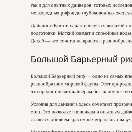
так и для опытных дайверов, готовых исследо
мелководных рифов до глубоководных экспед
Дайвинг в Египте характеризуется высокой с
подготовки. Мягкий климат и спокойные воды 
Дахаб — это сочетание красоты, разнообразия
Большой Барьерный ри
Большой Барьерный риф — одно из самых впеч
разнообразием морской фауны. Этот природный
что предоставляет дайверам безграничные во
Условия для дайвинга здесь сочетают прозрач
стен. Это позволяет новичкам и опытным дай
славится обилием красочных кораллов, плаву
Морская фауна рифа включает более 1 500 видо