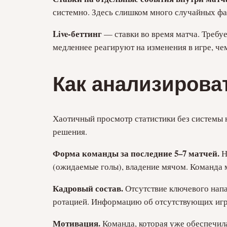
системно. Здесь слишком много случайных фа
Live-беттинг
— ставки во время матча. Требу
медленнее реагируют на изменения в игре, че
Как анализироват
Хаотичный просмотр статистики без системы н
решения.
Форма команды за последние 5–7 матчей.
Н
(ожидаемые голы), владение мячом. Команда 
Кадровый состав.
Отсутствие ключевого напа
ротацией. Информацию об отсутствующих игрок
Мотивация.
Команда, которая уже обеспечила