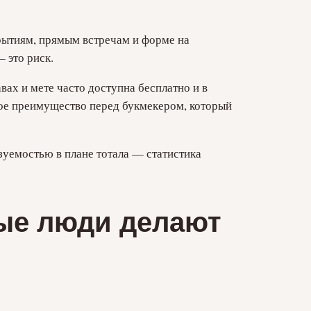
рытиям, прямым встречам и форме на
 это риск.
ах и мете часто доступна бесплатно и в
тное преимущество перед букмекером, который
уемостью в плане тотала — статистика
ные люди делают