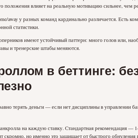
го положения влияет на реальную мотивацию сильнее, чем р
me/away у разных команд кардинально различается. Есть ко
онной статистики.
перников имеют устойчивый паттерн: много голов или, наобо
авы и тренерские штабы меняются.
оллом в беттинге: без
лезно
авно терять деньги — если нет дисциплины в управлении ба
нкролла на каждую ставку. Стандартная рекомендация — 1–
учит скромно, но именно это защищает от быстрого обнуления