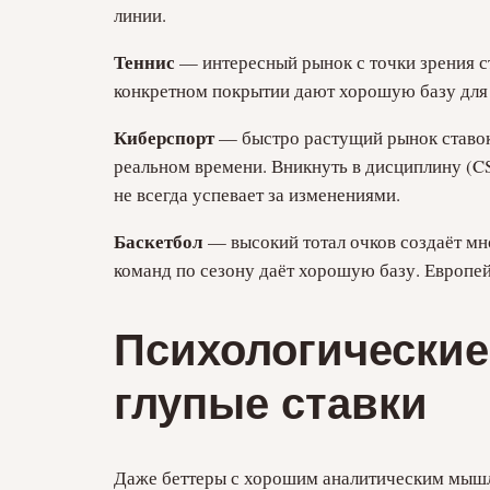
линии.
Теннис
— интересный рынок с точки зрения с
конкретном покрытии дают хорошую базу для а
Киберспорт
— быстро растущий рынок ставок.
реальном времени. Вникнуть в дисциплину (CS
не всегда успевает за изменениями.
Баскетбол
— высокий тотал очков создаёт мн
команд по сезону даёт хорошую базу. Европей
Психологические
глупые ставки
Даже беттеры с хорошим аналитическим мышле