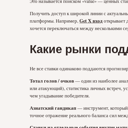
Это называется поиском «value» — ценных ста
Получить доступ к широкой линии с актуальн
Get X вход
платформы. Например,
открывает д
хочется переключаться между несколькими се
Какие рынки под
Не все ставки одинаково поддаются прогнози
Тотал голов / очков
— один из наиболее анал
или атакующий), статистика личных встреч, ус
чем угадывание победителя.
Азиатский гандикап
— инструмент, который 
точное отражение реального баланса сил межд
Ставки на отдельные события внутри матч