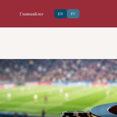
Главная
Блог
EN
РУ