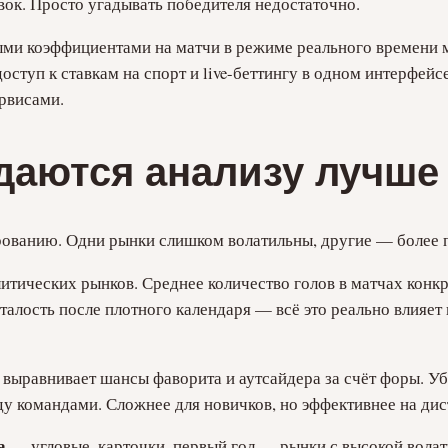
вок. Просто угадывать победителя недостаточно.
ыми коэффициентами на матчи в режиме реального времени 
оступ к ставкам на спорт и live-беттингу в одном интерфейсе
рвисами.
даются анализу лучше 
рованию. Одни рынки слишком волатильны, другие — более 
итических рынков. Среднее количество голов в матчах конк
талость после плотного календаря — всё это реально влияет н
выравнивает шансы фаворита и аутсайдера за счёт форы. Уби
у командами. Сложнее для новичков, но эффективнее на дис
а
— угловые, карточки, первый гол — рынки с высокой вола