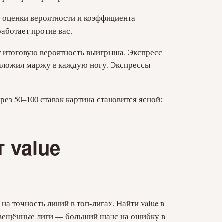
 оценки вероятности и коэффициента
аботает против вас.
т итоговую вероятность выигрыша. Экспресс
заложил маржу в каждую ногу. Экспрессы
ез 50–100 ставок картина становится ясной:
 value
 точность линий в топ-лигах. Найти value в
свещённые лиги — больший шанс на ошибку в