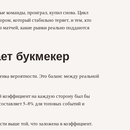
ые команды, проиграл, купил снова. Цикл
ром, который стабильно теряет, и тем, кто
лиз матчей, какие рынки реально поддаются
ет букмекер
ценка вероятности. Это баланс между реальной
ый коэффициент на каждую сторону был бы
 составляет 5–8% для топовых событий и
сти выше той, что заложена в коэффициент.