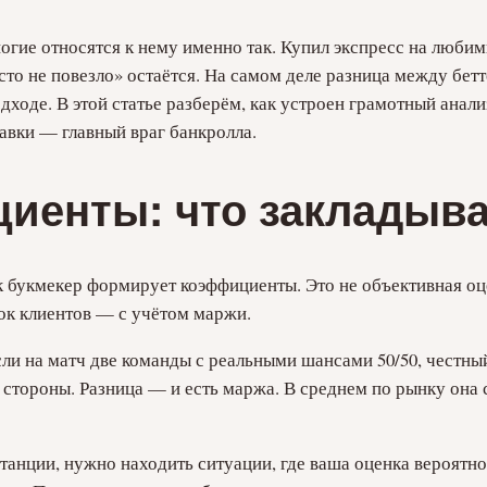
ногие относятся к нему именно так. Купил экспресс на любим
сто не повезло» остаётся. На самом деле разница между бетто
подходе. В этой статье разберём, как устроен грамотный ана
вки — главный враг банкролла.
иенты: что закладыва
ак букмекер формирует коэффициенты. Это не объективная о
ок клиентов — с учётом маржи.
ли на матч две команды с реальными шансами 50/50, честн
бе стороны. Разница — и есть маржа. В среднем по рынку она
танции, нужно находить ситуации, где ваша оценка вероятно