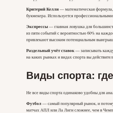
Критерий Келли
— математическая формула, 
букмекера. Используется профессиональными б
Экспрессы
— главная ловушка для большинст
из пяти событий с вероятностью 60% на каждо
привлекают высоким потенциальным выигрыш
Раздельный учёт ставок
— записывать каждую
на каких рынках и видах спорта вы действител
Виды спорта: где
Не все виды спорта одинаково удобны для ана
Футбол
— самый популярный рынок, и потому 
матчах АПЛ или Ла Лиги сложнее, чем в Чем