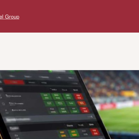
el Group