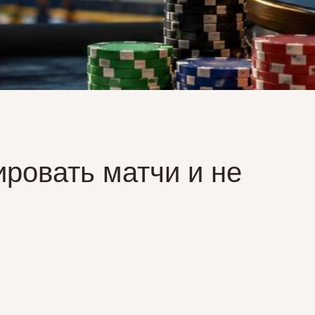
ировать матчи и не